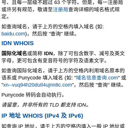
号、且每一层级不超过 63 个字符。但是，每一注册局
或许另有规范，敬请至
注册局
查询详细的域名格式规
定。
如查询域名，请于上方的空格内填入域名 (如:
baidu.com
)，然后按 "查询" 继续。
IDN WHOIS
国际化域名
或简称
IDN
，除了可包含数字、减号及英文
字母，更可包含有变音符号的字符及语素文字。
如查询国际化域名，请于上方的空格内利用域名原本的
语系或 Punycode 填入域名 (如: "
域名信息查询.com
" 或
"
xn--vuq94h20dutl4ujnn8c.com
"，然后按 "查询" 继续。
Punycode 转码会自动执行。
请留意，并非所有的 TLD 都支持 IDN。
IP 地址 WHOIS (IPv4 及 IPv6)
如查询 IP 地址，请于上方的空格内填入一般 IP 地址或