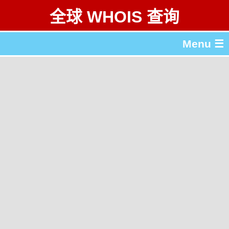
全球 WHOIS 查询
Menu ☰
关于 全球 WHOIS 查询
gTLD & ccTLD 列表
工具
English
繁體中文