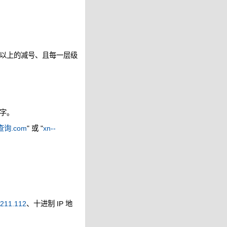
以上的减号、且每一层级
字。
询.com
" 或 "
xn--
.211.112
、十进制 IP 地