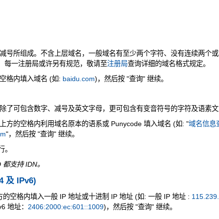
减号所组成。不含上层域名，一般域名有至少两个字符、没有连续两个或
是，每一注册局或许另有规范，敬请至
注册局
查询详细的域名格式规定。
格内填入域名 (如:
baidu.com
)，然后按 "查询" 继续。
除了可包含数字、减号及英文字母，更可包含有变音符号的字符及语素文
的空格内利用域名原本的语系或 Punycode 填入域名 (如: "
域名信息查
om
"，然后按 "查询" 继续。
执行。
 都支持 IDN。
4 及 IPv6)
空格内填入一般 IP 地址或十进制 IP 地址 (如: 一般 IP 地址 :
115.239
v6 地址：
2406:2000:ec:601::1009
)，然后按 "查询" 继续。