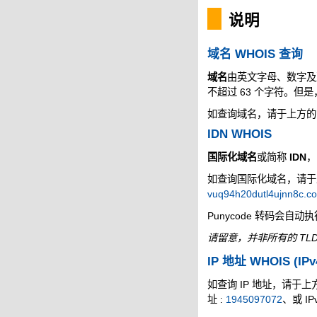
说明
域名 WHOIS 查询
域名
由英文字母、数字及
不超过 63 个字符。但
如查询域名，请于上方的空
IDN WHOIS
国际化域名
或简称
IDN
，
如查询国际化域名，请于上方
vuq94h20dutl4ujnn8c.c
Punycode 转码会自动
请留意，并非所有的 TLD
IP 地址 WHOIS (IPv
如查询 IP 地址，请于上方的
址 :
1945097072
、或 IP