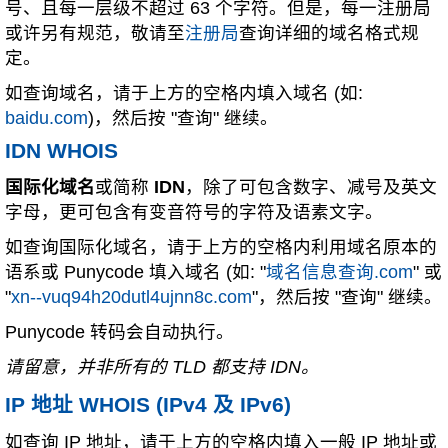
号、且每一层级不超过 63 个字符。但是，每一注册局
或许另有规范，敬请至
注册局
查询详细的域名格式规
定。
如查询域名，请于上方的空格内填入域名 (如:
baidu.com
)，然后按 "查询" 继续。
IDN WHOIS
国际化域名
或简称
IDN
，除了可包含数字、减号及英文
字母，更可包含有变音符号的字符及语素文字。
如查询国际化域名，请于上方的空格内利用域名原本的
语系或 Punycode 填入域名 (如: "
域名信息查询.com
" 或
"
xn--vuq94h20dutl4ujnn8c.com
"，然后按 "查询" 继续。
Punycode 转码会自动执行。
请留意，并非所有的 TLD 都支持 IDN。
IP 地址 WHOIS (IPv4 及 IPv6)
如查询 IP 地址，请于上方的空格内填入一般 IP 地址或