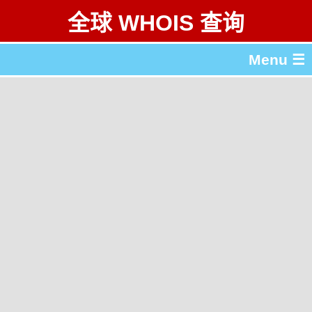
全球 WHOIS 查询
Menu ☰
关于 全球 WHOIS 查询
gTLD & ccTLD 列表
工具
English
繁體中文