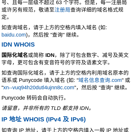
号、且每一层级不超过 63 个字符。但是，每一注册局
或许另有规范，敬请至
注册局
查询详细的域名格式规
定。
如查询域名，请于上方的空格内填入域名 (如:
baidu.com
)，然后按 "查询" 继续。
IDN WHOIS
国际化域名
或简称
IDN
，除了可包含数字、减号及英文
字母，更可包含有变音符号的字符及语素文字。
如查询国际化域名，请于上方的空格内利用域名原本的
语系或 Punycode 填入域名 (如: "
域名信息查询.com
" 或
"
xn--vuq94h20dutl4ujnn8c.com
"，然后按 "查询" 继续。
Punycode 转码会自动执行。
请留意，并非所有的 TLD 都支持 IDN。
IP 地址 WHOIS (IPv4 及 IPv6)
如查询 IP 地址，请于上方的空格内填入一般 IP 地址或