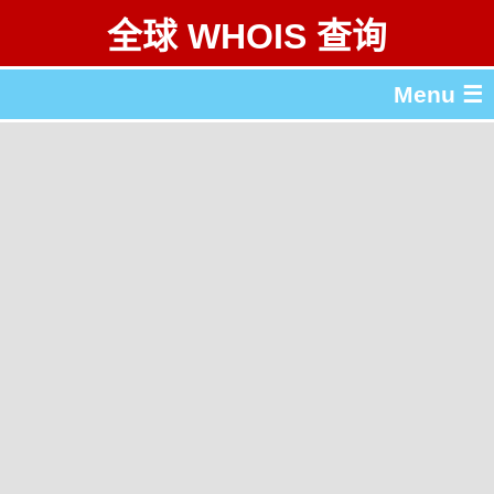
全球 WHOIS 查询
Menu ☰
关于 全球 WHOIS 查询
gTLD & ccTLD 列表
工具
English
繁體中文