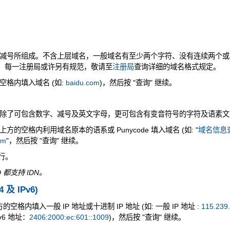
减号所组成。不含上层域名，一般域名有至少两个字符、没有连续两个或
是，每一注册局或许另有规范，敬请至
注册局
查询详细的域名格式规定。
格内填入域名 (如:
baidu.com
)，然后按 "查询" 继续。
除了可包含数字、减号及英文字母，更可包含有变音符号的字符及语素文
的空格内利用域名原本的语系或 Punycode 填入域名 (如: "
域名信息查
om
"，然后按 "查询" 继续。
执行。
 都支持 IDN。
4 及 IPv6)
空格内填入一般 IP 地址或十进制 IP 地址 (如: 一般 IP 地址 :
115.239
v6 地址：
2406:2000:ec:601::1009
)，然后按 "查询" 继续。