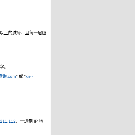
以上的减号、且每一层级
字。
询.com
" 或 "
xn--
.211.112
、十进制 IP 地