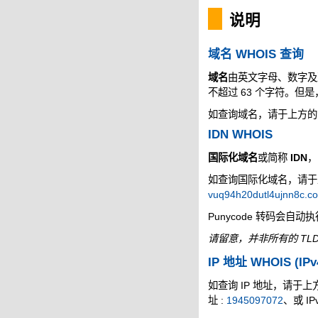
说明
域名 WHOIS 查询
域名
由英文字母、数字及
不超过 63 个字符。但
如查询域名，请于上方的空
IDN WHOIS
国际化域名
或简称
IDN
，
如查询国际化域名，请于上方
vuq94h20dutl4ujnn8c.c
Punycode 转码会自动
请留意，并非所有的 TLD
IP 地址 WHOIS (IPv
如查询 IP 地址，请于上方的
址 :
1945097072
、或 IP