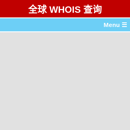
全球 WHOIS 查询
Menu ☰
关于 全球 WHOIS 查询
gTLD & ccTLD 列表
工具
English
繁體中文