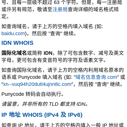
号、且每一层级不超过 63 个字符。但是，每一注册局
或许另有规范，敬请至
注册局
查询详细的域名格式规
定。
如查询域名，请于上方的空格内填入域名 (如:
baidu.com
)，然后按 "查询" 继续。
IDN WHOIS
国际化域名
或简称
IDN
，除了可包含数字、减号及英文
字母，更可包含有变音符号的字符及语素文字。
如查询国际化域名，请于上方的空格内利用域名原本的
语系或 Punycode 填入域名 (如: "
域名信息查询.com
" 或
"
xn--vuq94h20dutl4ujnn8c.com
"，然后按 "查询" 继续。
Punycode 转码会自动执行。
请留意，并非所有的 TLD 都支持 IDN。
IP 地址 WHOIS (IPv4 及 IPv6)
如查询 IP 地址，请于上方的空格内填入一般 IP 地址或