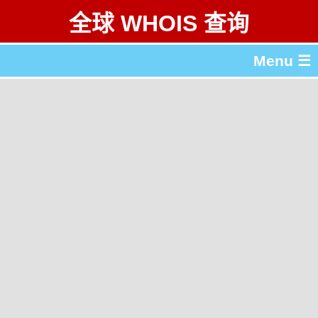
全球 WHOIS 查询
Menu ☰
关于 全球 WHOIS 查询
gTLD & ccTLD 列表
工具
English
繁體中文