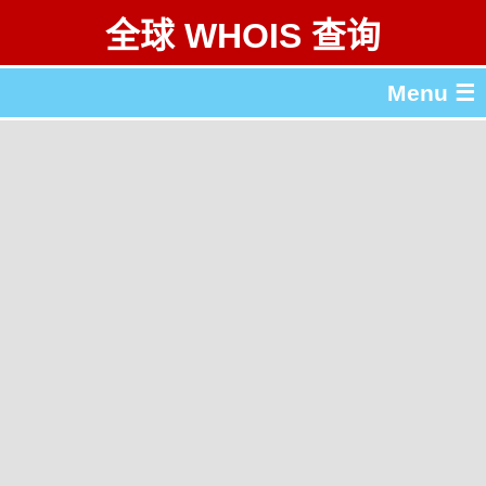
全球 WHOIS 查询
Menu ☰
关于 全球 WHOIS 查询
gTLD & ccTLD 列表
工具
English
繁體中文