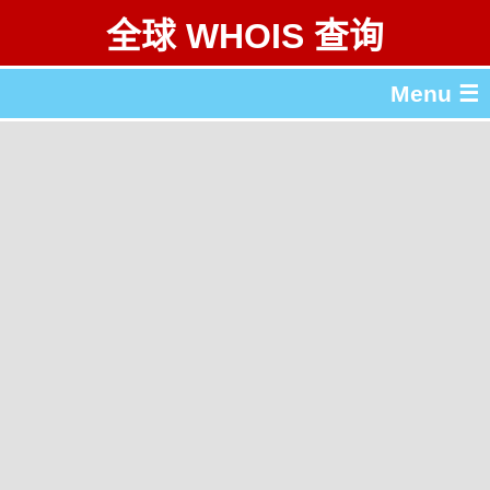
全球 WHOIS 查询
Menu ☰
关于 全球 WHOIS 查询
gTLD & ccTLD 列表
工具
English
繁體中文