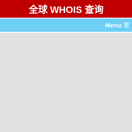
全球 WHOIS 查询
Menu ☰
关于 全球 WHOIS 查询
gTLD & ccTLD 列表
工具
English
繁體中文