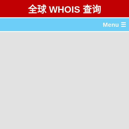
全球 WHOIS 查询
Menu ☰
关于 全球 WHOIS 查询
gTLD & ccTLD 列表
工具
English
繁體中文