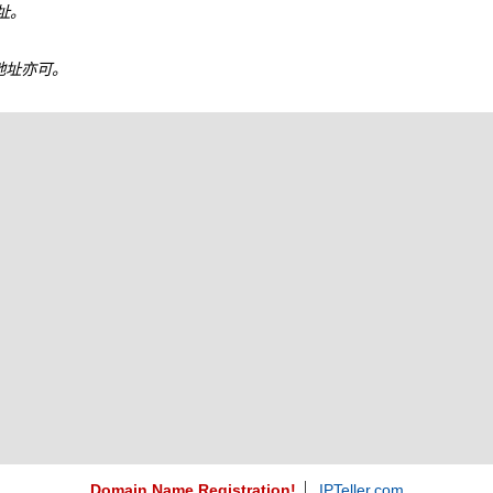
地址。
6 地址亦可。
Domain Name Registration!
IPTeller.com