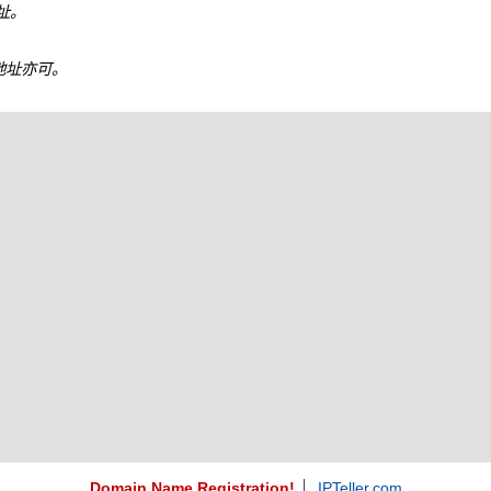
地址。
6 地址亦可。
Domain Name Registration!
IPTeller.com