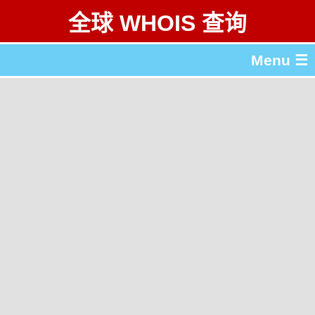
全球 WHOIS 查询
Menu ☰
关于 全球 WHOIS 查询
gTLD & ccTLD 列表
工具
English
繁體中文