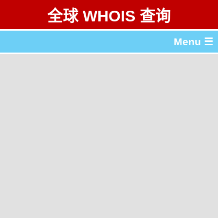
全球 WHOIS 查询
Menu ☰
关于 全球 WHOIS 查询
gTLD & ccTLD 列表
工具
English
繁體中文