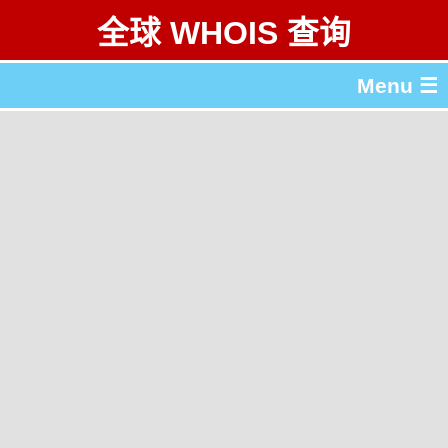
全球 WHOIS 查询
Menu ☰
关于 全球 WHOIS 查询
gTLD & ccTLD 列表
工具
English
繁體中文