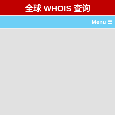
全球 WHOIS 查询
Menu ☰
关于 全球 WHOIS 查询
gTLD & ccTLD 列表
工具
English
繁體中文