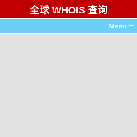
全球 WHOIS 查询
Menu ☰
关于 全球 WHOIS 查询
gTLD & ccTLD 列表
工具
English
繁體中文