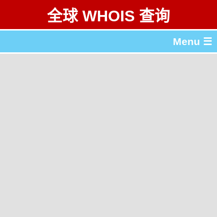
全球 WHOIS 查询
Menu ☰
关于 全球 WHOIS 查询
gTLD & ccTLD 列表
工具
English
繁體中文