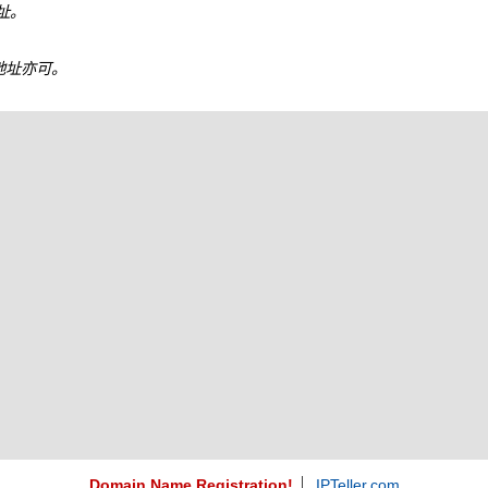
地址。
6 地址亦可。
Domain Name Registration!
IPTeller.com