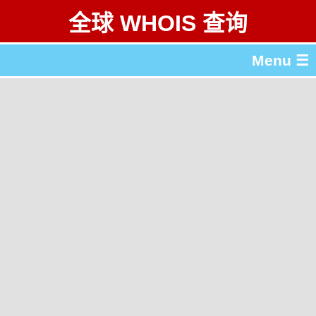
全球 WHOIS 查询
Menu ☰
关于 全球 WHOIS 查询
gTLD & ccTLD 列表
工具
English
繁體中文