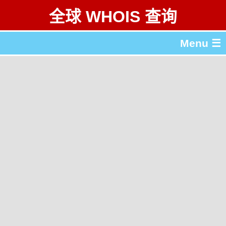
全球 WHOIS 查询
Menu ☰
关于 全球 WHOIS 查询
gTLD & ccTLD 列表
工具
English
繁體中文