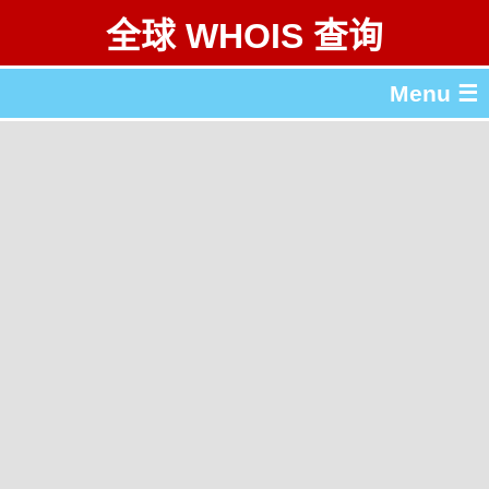
全球 WHOIS 查询
Menu ☰
关于 全球 WHOIS 查询
gTLD & ccTLD 列表
工具
English
繁體中文