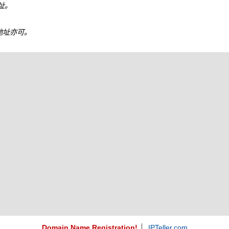
地址。
6 地址亦可。
Domain Name Registration!
IPTeller.com