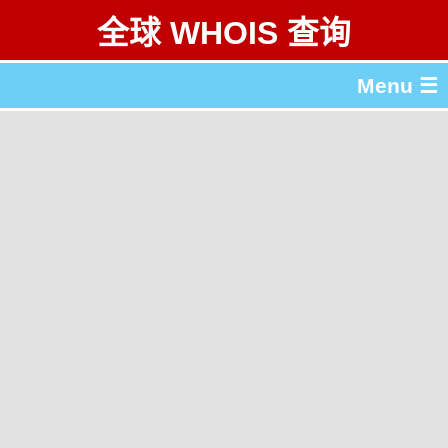
全球 WHOIS 查询
Menu ☰
关于 全球 WHOIS 查询
gTLD & ccTLD 列表
工具
English
繁體中文