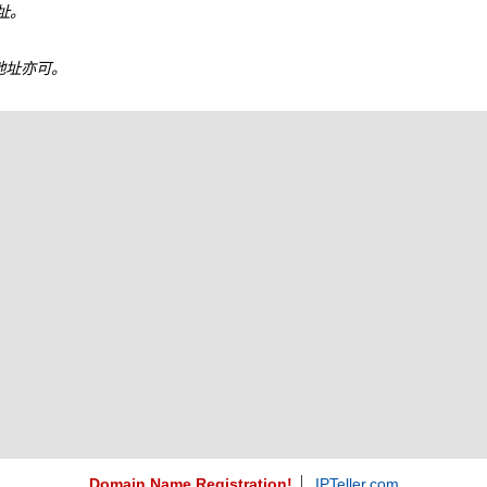
地址。
6 地址亦可。
Domain Name Registration!
IPTeller.com