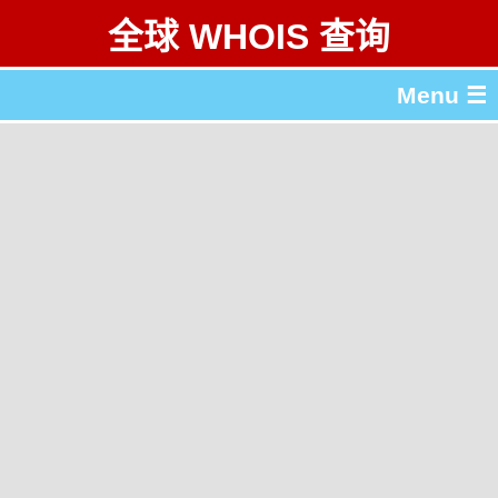
全球 WHOIS 查询
Menu ☰
关于 全球 WHOIS 查询
gTLD & ccTLD 列表
工具
English
繁體中文