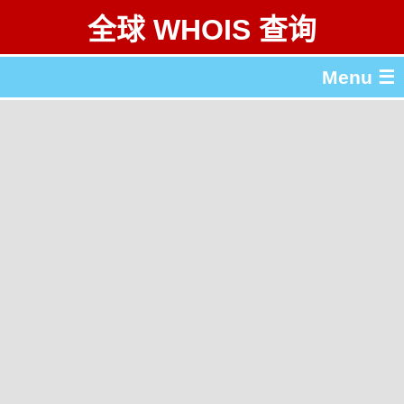
全球 WHOIS 查询
Menu ☰
关于 全球 WHOIS 查询
gTLD & ccTLD 列表
工具
English
繁體中文