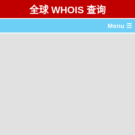
全球 WHOIS 查询
Menu ☰
关于 全球 WHOIS 查询
gTLD & ccTLD 列表
工具
English
繁體中文