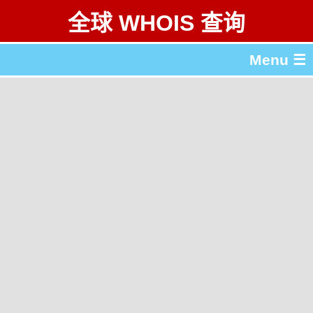
全球 WHOIS 查询
Menu ☰
关于 全球 WHOIS 查询
gTLD & ccTLD 列表
工具
English
繁體中文