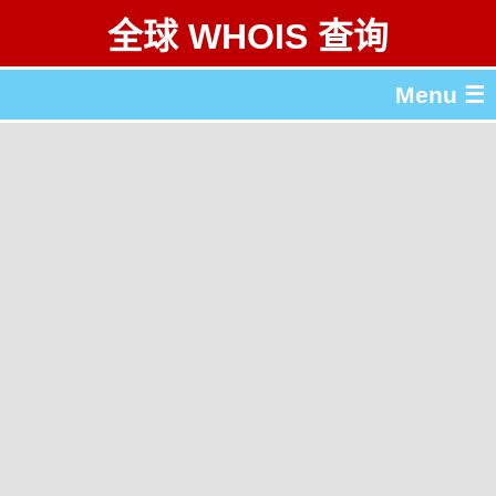
全球 WHOIS 查询
Menu ☰
关于 全球 WHOIS 查询
gTLD & ccTLD 列表
工具
English
繁體中文