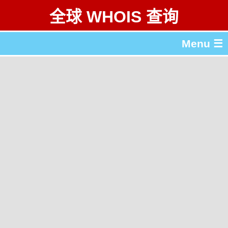
全球 WHOIS 查询
Menu ☰
关于 全球 WHOIS 查询
gTLD & ccTLD 列表
工具
English
繁體中文