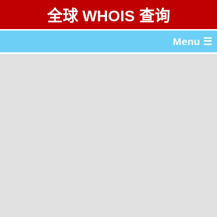
全球 WHOIS 查询
Menu ☰
关于 全球 WHOIS 查询
gTLD & ccTLD 列表
工具
English
繁體中文