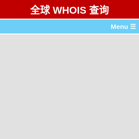
全球 WHOIS 查询
Menu ☰
关于 全球 WHOIS 查询
gTLD & ccTLD 列表
工具
English
繁體中文