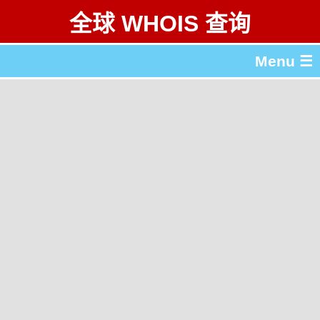
全球 WHOIS 查询
Menu ☰
关于 全球 WHOIS 查询
gTLD & ccTLD 列表
工具
English
繁體中文